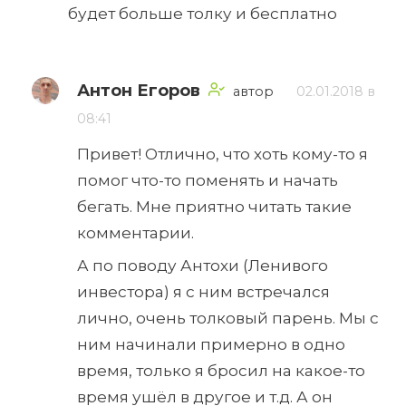
будет больше толку и бесплатно
Антон Егоров
автор
02.01.2018 в
08:41
Привет! Отлично, что хоть кому-то я
помог что-то поменять и начать
бегать. Мне приятно читать такие
комментарии.
А по поводу Антохи (Ленивого
инвестора) я с ним встречался
лично, очень толковый парень. Мы с
ним начинали примерно в одно
время, только я бросил на какое-то
время ушёл в другое и т.д. А он