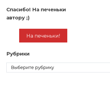
Спасибо! На печеньки
автору ;)
На печеньки!
Рубрики
Рубрики