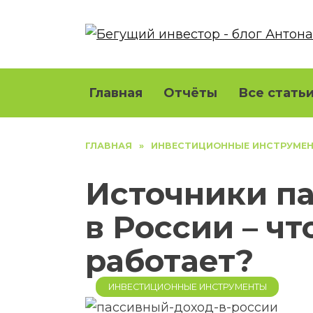
Перейти
к
содержанию
Главная
Отчёты
Все статьи
ГЛАВНАЯ
»
ИНВЕСТИЦИОННЫЕ ИНСТРУМЕ
Источники па
в России – чт
работает?
ИНВЕСТИЦИОННЫЕ ИНСТРУМЕНТЫ