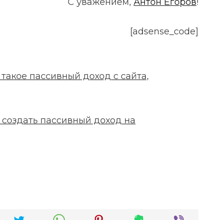
С уважением,
Антон Егоров
!
[adsense_code]
 такое пассивный доход с сайта,
 создать пассивный доход на