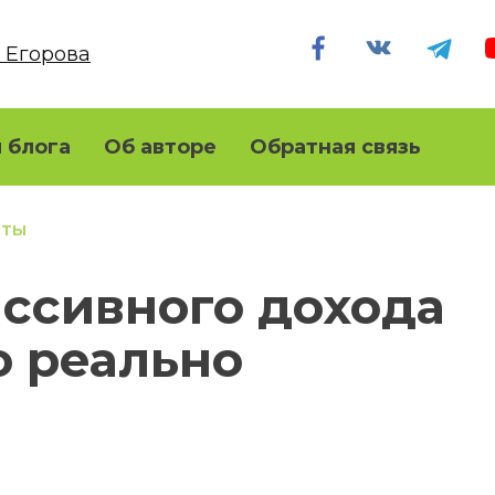
 блога
Об авторе
Обратная связь
НТЫ
ссивного дохода
о реально