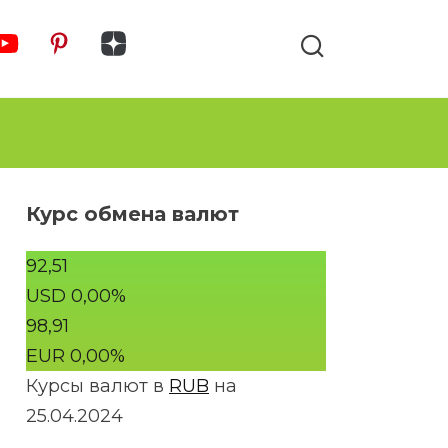
Курс обмена валют
92,51
USD
0,00
%
98,91
EUR
0,00
%
Курсы валют в
RUB
на
25.04.2024